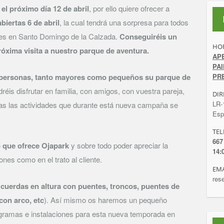
el próximo día 12 de abril
, por ello quiere ofrecer a
biertas 6 de abril
, la cual tendrá una sorpresa para todos
ones en Santo Domingo de la Calzada.
Conseguiréis un
HOR
óxima visita a nuestro parque de aventura.
AP
PA
s personas, tanto mayores como pequeños su parque de
PRE
réis disfrutar en familia, con amigos, con vuestra pareja,
DIR
LR-
as las actividades que durante está nueva campaña se
Esp
TEL
667
o que ofrece Ojapark
y sobre todo poder apreciar la
14:
ones como en el trato al cliente.
EMA
res
cuerdas en altura con puentes, troncos, puentes de
 con arco, etc
). Así mismo os haremos un pequeño
ogramas e instalaciones para esta nueva temporada en