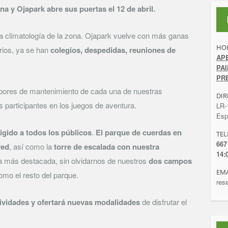
na y Ojapark abre sus puertas el 12 de abril.
 climatología de la zona. Ojapark vuelve con más ganas
HOR
rios, ya se han
colegios, despedidas, reuniones de
AP
PA
PRE
bores de mantenimiento de cada una de nuestras
DIR
 participantes en los juegos de aventura.
LR-
Esp
igido a todos los públicos
.
El parque de cuerdas en
TEL
667
red
, así como la
torre de escalada con nuestra
14:
a más destacada, sin olvidarnos de nuestros
dos campos
EMA
omo el resto del parque.
res
ividades y ofertará nuevas modalidades
de disfrutar el